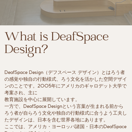
What is DeafSpace ​
Desi​gn?
DeafSpace Design（デフスペース デザイン）とはろう者
の感覚​や独自の行動様式、ろう文化を活かした空間デザイ
ンのことで​す。2005年にアメリカのギャロデット大学で
考案され、主に
教育施設を中心に展開しています。
一方で、DeafSpace Designという言葉が生まれる前から
ろう者​が自らろう文化や独自の行動様式に合うよう工夫し
たデザイン​は、日本を含む世界各地にあります。
ここでは、アメリカ・ヨーロッパ諸国・日本のDeafSpace