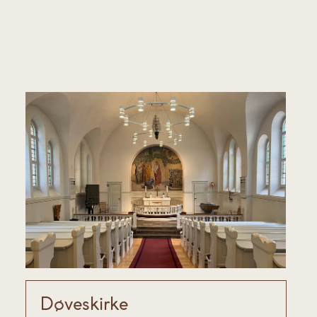
Døveskirke