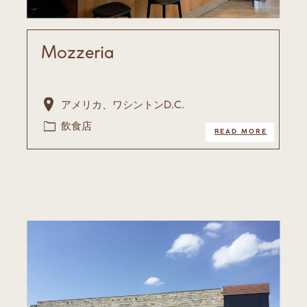
Mozzeria
アメリカ、ワシントンD.C.
飲食​店
READ MORE