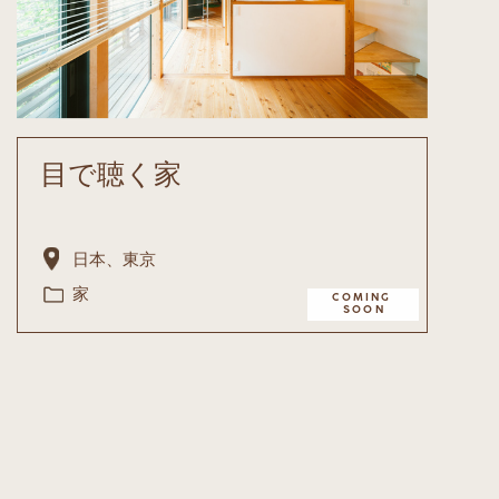
目で聴く家
日本、東京
家
COMING ​
SOON